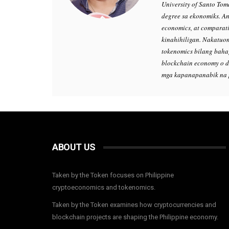
University of Santo Tom
degree sa ekonomiks. An
economics, at comparat
kinahihiligan. Nakatuon
tokenomics bilang baha
blockchain economy o d
mga kapanapanabik na p
ABOUT US
Taken by the Token focuses on Philippine
cryptoeconomics and tokenomics.
Taken by the Token examines how cryptocurrencies and
blockchain projects are shaping the Philippine economy.