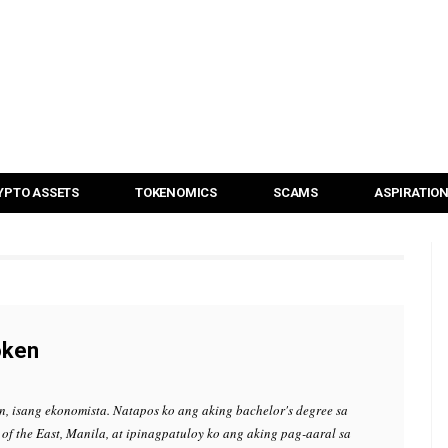
YPTO ASSETS
TOKENOMICS
SCAMS
ASPIRATIO
oken
n, isang ekonomista. Natapos ko ang aking bachelor's degree sa
 of the East, Manila, at ipinagpatuloy ko ang aking pag-aaral sa