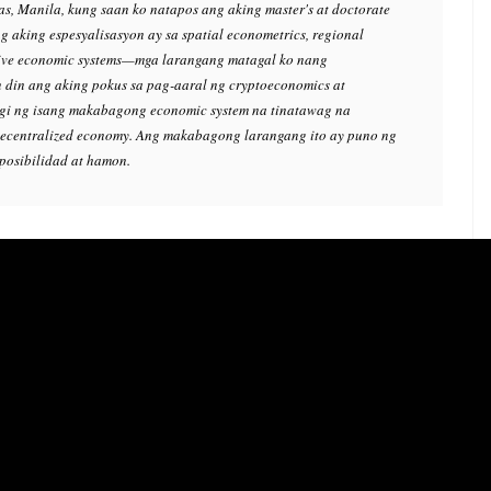
as, Manila, kung saan ko natapos ang aking master's at doctorate
g aking espesyalisasyon ay sa spatial econometrics, regional
ive economic systems—mga larangang matagal ko nang
 din ang aking pokus sa pag-aaral ng cryptoeconomics at
gi ng isang makabagong economic system na tinatawag na
ecentralized economy. Ang makabagong larangang ito ay puno ng
osibilidad at hamon.